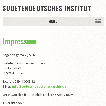
SUDETENDEUTSCHES INSTITUT
MENU
DAS INSTITUT
Impressum
Trägerschaft
Ansprechpartner
65 Jahre Sudetendeutsches Archiv / Sudetendeutsches
Angaben gemäß § 5 TMG:
Institut e.V.
Sudetendeutsches Institut e.V.
BESTÄNDE
Hochstraße 8
81669 München
Schriftgutarchiv
Telefon: 089-480003-32
Bildarchiv
E-Mail:
info@sudetendeutsches-archiv.de
Museale Sammlung
Verantwortlich für den Inhalt nach § 55 Abs. 2 RStV:
PUBLIKATIONEN
1. Vorsitzender