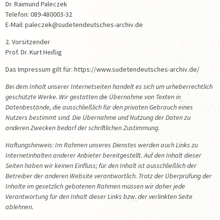
ODSUN 1 + 2
Dr. Raimund Paleczek
Telefon: 089-480003-32
ODSUN 1
E-Mail: paleczek@sudetendeutsches-archiv.de
ODSUN 2
2. Vorsitzender
Prof. Dr. Kurt Heißig
Internierung und Zwangsarbeit der Sudetendeutschen
1945/46
Das Impressum gilt für: https://www.sudetendeutsches-archiv.de/
Deutsche wissenschaftliche Anstalten in Reichenberg 1923-
Bei dem Inhalt unserer Internetseiten handelt es sich um urheberrechtlich
1945
geschützte Werke. Wir gestatten die Übernahme von Texten in
Datenbestände, die ausschließlich für den privaten Gebrauch eines
Zwei Schwestern an der Front
Nutzers bestimmt sind. Die Übernahme und Nutzung der Daten zu
Das Bistum Leitmeritz
anderen Zwecken bedarf der schriftlichen Zustimmung.
Kauf widerrufen
Haftungshinweis: Im Rahmen unseres Dienstes werden auch Links zu
Internetinhalten anderer Anbieter bereitgestellt. Auf den Inhalt dieser
HEIMATSAMMLUNGEN
Seiten haben wir keinen Einfluss; für den Inhalt ist ausschließlich der
August-Sauer-Plakette
Betreiber der anderen Website verantwortlich. Trotz der Überprüfung der
Inhalte im gesetzlich gebotenen Rahmen müssen wir daher jede
MISZELLEN
Verantwortung für den Inhalt dieser Links bzw. der verlinkten Seite
ablehnen.
HINWEISE FÜR FORSCHUNGSANFRAGEN