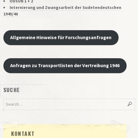
ODSUN 1 + 2
TRANSPORTLISTEN DER VERTREIBUNG 1946
Internierung und Zwangsarbeit der Sudetendeutschen
SPENDEN
1945/46
DATENSCHUTZ
IMPRESSUM
Allgemeine Hinweise für Forschungsanfragen
Anfragen zu Transportlisten der Vertreibung 1946
SUCHE
KONTAKT