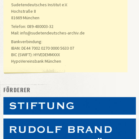
Sudetendeutsches Institut e.V.
Hochstraße 8
81669 München
Telefon: 089-480003-32
Mail: info@sudetendeutsches-archiv.de
Bankverbindung:
IBAN: DE44 7002 0270 0000 5633 07
BIC (SWIFT): HYVEDEMMXXX
HypoVereinsbank München
FÖRDERER