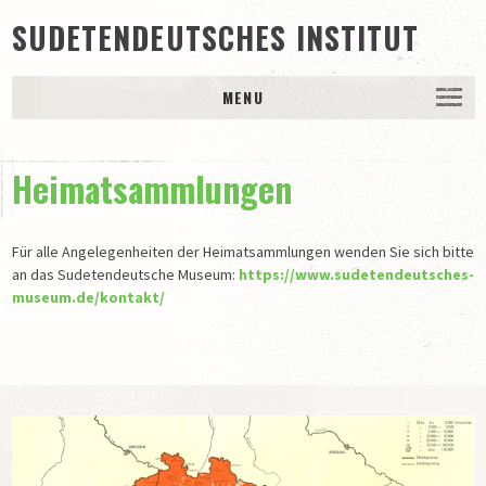
SUDETENDEUTSCHES INSTITUT
MENU
DAS INSTITUT
Heimatsammlungen
Trägerschaft
Ansprechpartner
65 Jahre Sudetendeutsches Archiv / Sudetendeutsches
Für alle Angelegenheiten der Heimatsammlungen wenden Sie sich bitte
Institut e.V.
an das Sudetendeutsche Museum:
https://www.sudetendeutsches-
museum.de/kontakt/
BESTÄNDE
Schriftgutarchiv
Bildarchiv
Museale Sammlung
PUBLIKATIONEN