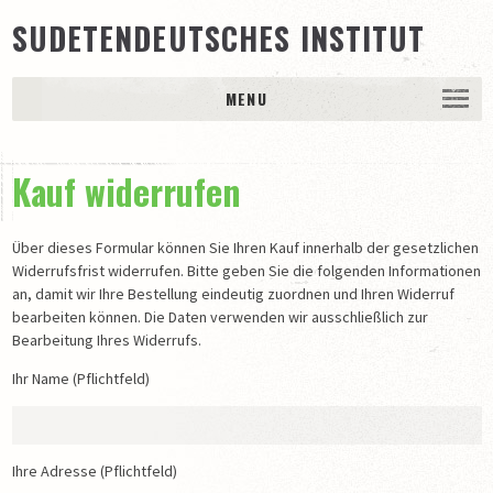
SUDETENDEUTSCHES INSTITUT
MENU
DAS INSTITUT
Kauf widerrufen
Trägerschaft
Ansprechpartner
Über dieses Formular können Sie Ihren Kauf innerhalb der gesetzlichen
65 Jahre Sudetendeutsches Archiv / Sudetendeutsches
Widerrufsfrist widerrufen. Bitte geben Sie die folgenden Informationen
Institut e.V.
an, damit wir Ihre Bestellung eindeutig zuordnen und Ihren Widerruf
BESTÄNDE
bearbeiten können. Die Daten verwenden wir ausschließlich zur
Bearbeitung Ihres Widerrufs.
Schriftgutarchiv
Ihr Name (Pflichtfeld)
Bildarchiv
Museale Sammlung
PUBLIKATIONEN
Ihre Adresse (Pflichtfeld)