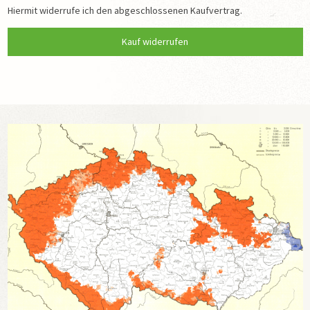
TRANSPORTLISTEN DER VERTREIBUNG 1946
Hiermit widerrufe ich den abgeschlossenen Kaufvertrag.
SPENDEN
DATENSCHUTZ
IMPRESSUM