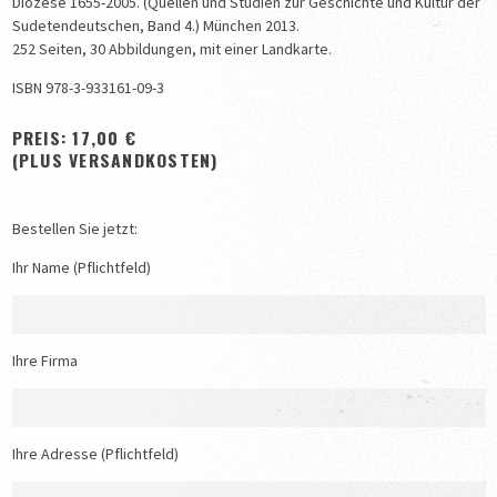
Diözese 1655-2005. (Quellen und Studien zur Geschichte und Kultur der
TRANSPORTLISTEN DER VERTREIBUNG 1946
Sudetendeutschen, Band 4.) München 2013.
SPENDEN
252 Seiten, 30 Abbildungen, mit einer Landkarte.
DATENSCHUTZ
ISBN 978-3-933161-09-3
IMPRESSUM
PREIS: 17,00 €
(PLUS VERSANDKOSTEN)
Bestellen Sie jetzt:
Ihr Name (Pflichtfeld)
Ihre Firma
Ihre Adresse (Pflichtfeld)