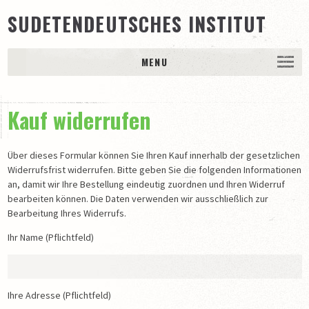
SUDETENDEUTSCHES INSTITUT
MENU
DAS INSTITUT
Kauf widerrufen
Trägerschaft
Ansprechpartner
Über dieses Formular können Sie Ihren Kauf innerhalb der gesetzlichen
65 Jahre Sudetendeutsches Archiv / Sudetendeutsches
Widerrufsfrist widerrufen. Bitte geben Sie die folgenden Informationen
Institut e.V.
an, damit wir Ihre Bestellung eindeutig zuordnen und Ihren Widerruf
BESTÄNDE
bearbeiten können. Die Daten verwenden wir ausschließlich zur
Bearbeitung Ihres Widerrufs.
Schriftgutarchiv
Ihr Name (Pflichtfeld)
Bildarchiv
Museale Sammlung
PUBLIKATIONEN
Ihre Adresse (Pflichtfeld)