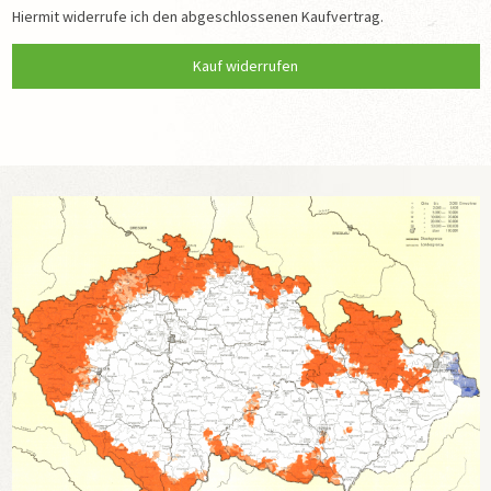
TRANSPORTLISTEN DER VERTREIBUNG 1946
Hiermit widerrufe ich den abgeschlossenen Kaufvertrag.
SPENDEN
DATENSCHUTZ
IMPRESSUM